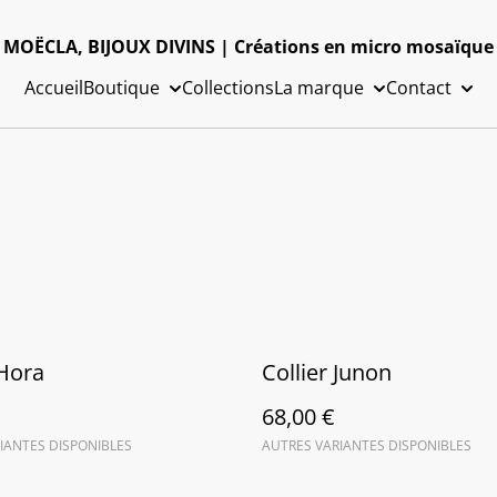
MOËCLA, BIJOUX DIVINS | Créations en micro mosaïque
Accueil
Boutique
Collections
La marque
Contact
 Hora
Collier Junon
68,00 €
IANTES DISPONIBLES
AUTRES VARIANTES DISPONIBLES