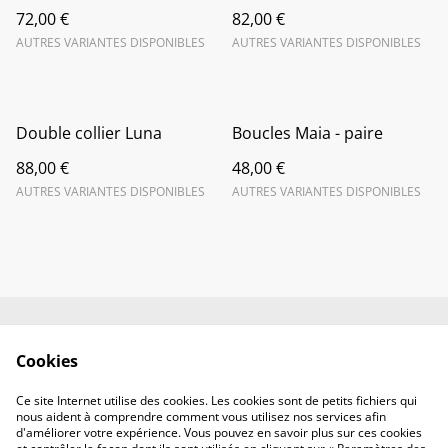
72,00 €
82,00 €
AUTRES VARIANTES DISPONIBLES
AUTRES VARIANTES DISPONIBLES
Double collier Luna
Boucles Maia - paire
88,00 €
48,00 €
AUTRES VARIANTES DISPONIBLES
AUTRES VARIANTES DISPONIBLES
CGV et Mentions
Politique de
Cookies
légales
confidentialité
Politique de cookies
Contact
Ce site Internet utilise des cookies. Les cookies sont de petits fichiers qui
nous aident à comprendre comment vous utilisez nos services afin
d'améliorer votre expérience. Vous pouvez en savoir plus sur ces cookies